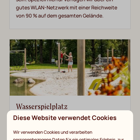
gutes WLAN-Netzwerk mit einer Reichweite
von 90 % auf dem gesamten Gelände.
Wasserspielplatz
Diese Website verwendet Cookies
Unser anspruchsvoller Wasserspielplatz liegt
an der natürlichen Quelle. Was gibt es
Wir verwenden Cookies und verarbeiten
Schöneres, als mit Wasser und Sand zu
personenbezogene Daten für ein optimales Erlebnis, zur