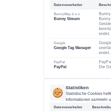
Datenverarbeiter
Beschr
Bunny 
BunnyWay d.o.o.
Bunny Stream
Bunny 
Geräte
bereit
endet.
Google
Google
Google Tag Manager
unerlä
endet.
PayPal
PayPal
PayPal
Die Da
Statistiken
Statistische Cookies hel
Informationen sammeln u
Datenverarbeiter
Beschreib