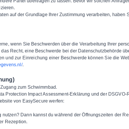
e andere Partei übertragen zu lassen. Bevor wir solchen Anfr
izieren.
en auf der Grundlage Ihrer Zustimmung verarbeiten, haben Si
 gerne, wenn Sie Beschwerden über die Verarbeitung Ihrer pe
das Recht, eine Beschwerde bei der Datenschutzbehörde übe
onen und zur Einreichung einer Beschwerde können Sie die We
egevens.nl/
.
nung)
du Zugang zum Schwimmbad.
ata Protection Impact Assessment-Erklärung und der DSGVO-Ri
Website von EasySecure werfen:
ng nutzen? Dann kannst du während der Öffnungszeiten der
der Rezeption.