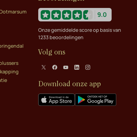
n Ootmarsum
9.0
Onze gemiddelde score op basis van
1233 beoordelingen
pringendal
Volg ons
-plussers
rkapping
atie
Download onze app