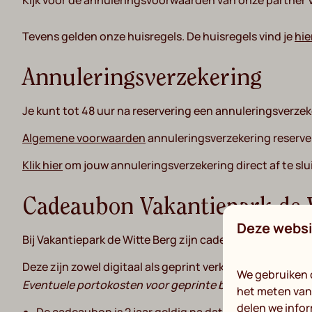
Kijk voor de annuleringsvoorwaarden van onze partner
Tevens gelden onze huisregels. De huisregels vind je
hie
Annuleringsverzekering
Je kunt tot 48 uur na reservering een annuleringsverz
Algemene voorwaarden
annuleringsverzekering reserve
Klik hier
om jouw annuleringsverzekering direct af te slu
Cadeaubon Vakantiepark de 
Deze websi
Bij Vakantiepark de Witte Berg zijn cadeaubonnen verkri
Deze zijn zowel digitaal als geprint verkrijgbaar bij de r
We gebruiken 
Eventuele portokosten voor geprinte bonnen zijn voor 
het meten van 
delen we infor