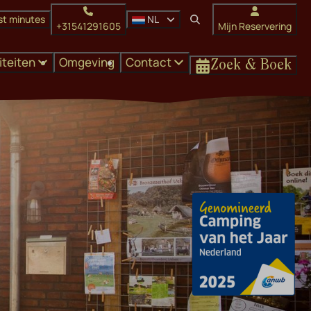
st minutes
NL
+31541291605
Mijn Reservering
liteiten
Omgeving
Contact
Zoek & Boek