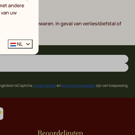
met andere
s van uw
zorgvuldig te bewaren. In geval van verlies/diefstal of
NL
ligd door reCaptcha,
privacybeleid
en
servicevoorwaarden
zijn van toepassing.
Beoordelingen