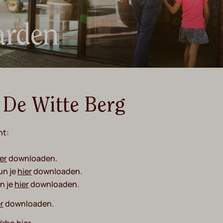
arden
De Witte Berg
ht:
er
downloaden.
un je
h
ie
r
downloaden.
n je
hier
downloaden.
r
downloaden.