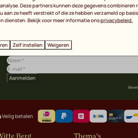
 analyse. Deze partners kunnen deze gegevens combineren 
 u aan ze heeft verstrekt of die ze hebben verzameld op basi
aar in de horeca van Bie Heintje.
n diensten. Bekijk voor meer informatie ons
privacybeleid.
 één keer verstrekt. Je dient de cadeaubon (inclusief code) 
aansprakelijk worden gesteld.
eren
Zelf instellen
Weigeren
Aanmelden
Bevei
Veilig betalen
Witte Berg
Thema's