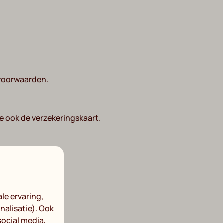
 voorwaarden.
je ook de verzekeringskaart.
le ervaring,
nalisatie). Ook
social media,