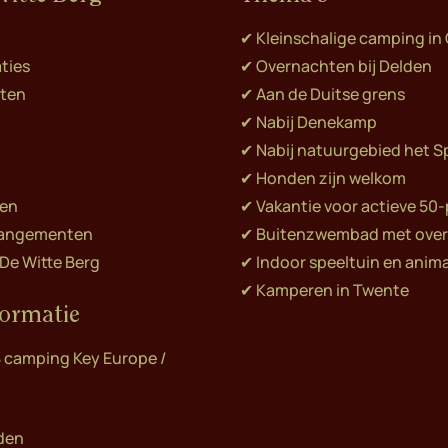
✔︎ Kleinschalige camping i
ties
✔︎ Overnachten bij Delden
ten
✔︎ Aan de Duitse grens
✔︎ Nabij Denekamp
✔︎ Nabij natuurgebied het S
✔︎ Honden zijn welkom
gen
✔︎ Vakantie voor actieve 50
rrangementen
✔︎ Buitenzwembad met ove
e Witte Berg
✔︎ Indoor speeltuin en anim
✔︎ Kamperen in Twente
formatie
 camping Key Europe /
den