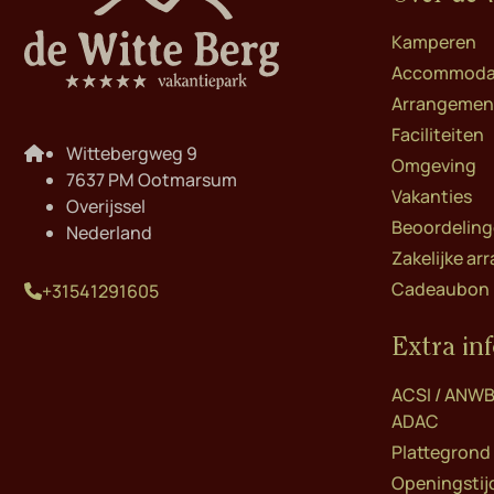
Kamperen
Accommoda
Arrangemen
Faciliteiten
Wittebergweg 9
Omgeving
7637 PM Ootmarsum
Vakanties
Overijssel
Beoordelin
Nederland
Zakelijke a
Cadeaubon D
+31541291605
Extra in
ACSI / ANWB
ADAC
Plattegrond
Openingstij