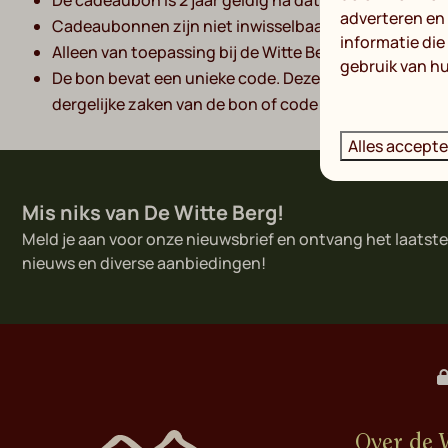
De cadeaubon is 2 jaar geldig na datum van aanschaf
adverteren en
Cadeaubonnen zijn niet inwisselbaar voor geld
informatie die
Alleen van toepassing bij de Witte Berg, niet inleverb
gebruik van hu
De bon bevat een unieke code. Deze code wordt slechts
dergelijke zaken van de bon of code kunnen wij niet 
Alles accept
Mis niks van De Witte Berg!
Meld je aan voor onze nieuwsbrief en ontvang het laatste
nieuws en diverse aanbiedingen!
Over de 