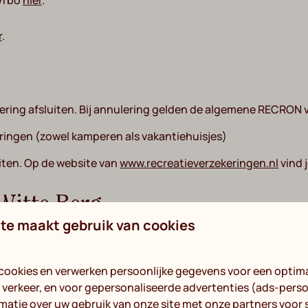
 Vrbo
hier
.
r
.
ekering afsluiten. Bij annulering gelden de algemene RECRON
ringen (zowel kamperen als vakantiehuisjes)
iten. Op de website van
www.recreatieverzekeringen.nl
vind 
Witte Berg
te maakt gebruik van cookies
jgbaar.
eceptie of via de e-mail info@dewitteberg.nl.
cookies en verwerken persoonlijke gegevens voor een optima
eigen rekening.
verkeer, en voor gepersonaliseerde advertenties (ads-perso
matie over uw gebruik van onze site met onze partners voor 