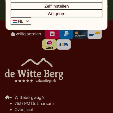
Zelf instellen
Beveiligd door reCaptcha,
privacybeleid
en
servicevoorwaarden
zijn van
toepassing.
Weigeren
NL
Veilig betalen
Wittebergweg 9
7637 PM Ootmarsum
Overijssel