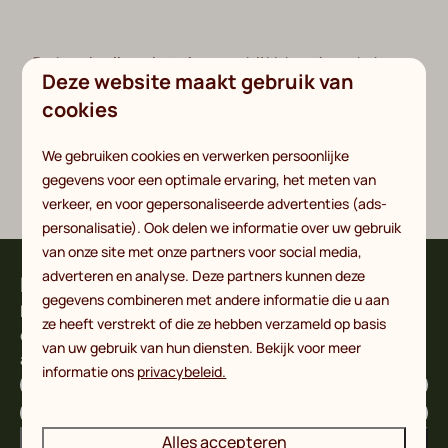
De bon is alleen in te leveren bij Vakantiepark de
Deze website maakt gebruik van
Witte Berg, niet bij de horeca van Bie Heintje.
cookies
We gebruiken cookies en verwerken persoonlijke
* Kijk voor de overige voorwaarden bij de
algemene
gegevens voor een optimale ervaring, het meten van
voorwaarden
.
verkeer, en voor gepersonaliseerde advertenties (ads-
personalisatie). Ook delen we informatie over uw gebruik
van onze site met onze partners voor social media,
adverteren en analyse. Deze partners kunnen deze
Mis niks van De Witte Berg!
gegevens combineren met andere informatie die u aan
Meld je aan voor onze nieuwsbrief en
ze heeft verstrekt of die ze hebben verzameld op basis
ontvang het laatste nieuws en diverse
van uw gebruik van hun diensten. Bekijk voor meer
aanbiedingen!
informatie ons
privacybeleid.
Alles accepteren
Aanmelden