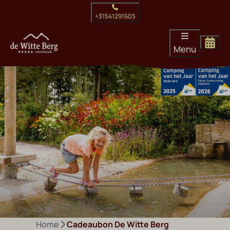
+31541291605
Menu
Home
Cadeaubon De Witte Berg