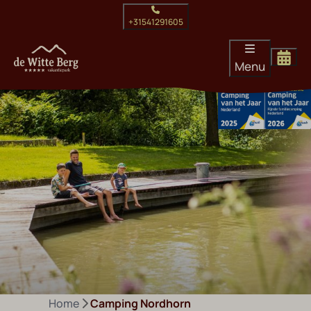
+31541291605
Menu
Home
Camping Nordhorn