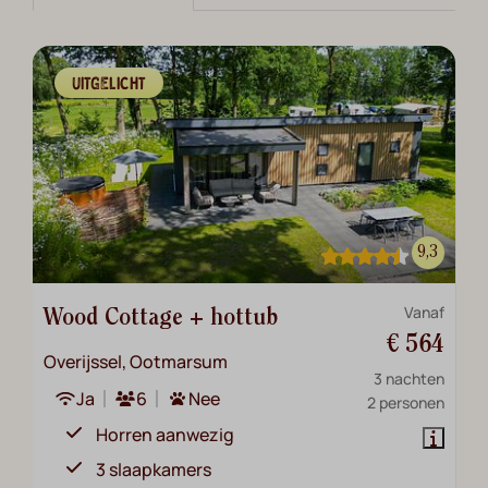
UITGELICHT
9,3
Vanaf
Wood Cottage + hottub
€ 564
Overijssel, Ootmarsum
3 nachten
Ja
6
Nee
2 personen
Horren aanwezig
3 slaapkamers