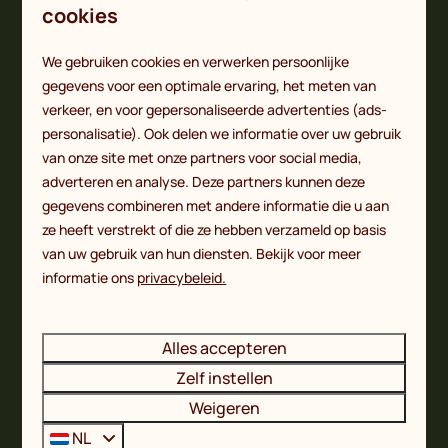
golfslagbad. Toch is het ook fijn om een zwembad
cookies
op de camping te hebben. Goed nieuws; De Witte
Berg is een
camping bij Nordhorn mét een
We gebruiken cookies en verwerken persoonlijke
zwembad
. Zwemplezier maakt jouw vakantie altijd
gegevens voor een optimale ervaring, het meten van
nèt een beetje completer. Op onze camping
verkeer, en voor gepersonaliseerde advertenties (ads-
kampeer je op ruime kampeerplaatsen midden in de
personalisatie). Ook delen we informatie over uw gebruik
van onze site met onze partners voor social media,
Twentse natuur. Je hebt daarbij de keuze uit
adverteren en analyse. Deze partners kunnen deze
basisplaatsen
(80 tot 100 m²),
comfortplaatsen
gegevens combineren met andere informatie die u aan
(100 tot 140 m²) of
comfortplaatsen met privé
ze heeft verstrekt of die ze hebben verzameld op basis
sanitair deluxe
(150m²). Het thuisfront kun je op
van uw gebruik van hun diensten. Bekijk voor meer
ieder moment een update sturen van jouw vakantie,
informatie ons
privacybeleid.
want je beschikt overal over gratis WiFi. Op onze
camping bij Nordhorn kun je ook verblijven in een
accommodatie, variërend van boslodges,
Alles accepteren
woodcottages, bungalows, tentvilla’s tot een ruime
Zelf instellen
groepsaccommodatie. Kijk voor de actuele
Weigeren
openingstijden van ons zwembad op onze website.
NL