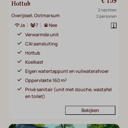
€ 159
Hottub
2 nachten
Overijssel, Ootmarsum
2 personen
Ja
7
Nee
Verwarmde unit
CAI aansluiting
Hottub
Koelkast
Eigen watertappunt en vuilwaterafvoer
Oppervlakte 160 m²
Privé sanitair (unit met douche, wastafel
en toilet)
Bekijken