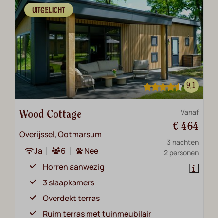
UITGELICHT
9,1
Vanaf
Wood Cottage
€ 464
Overijssel, Ootmarsum
3 nachten
Ja
6
Nee
2 personen
Horren aanwezig
3 slaapkamers
Overdekt terras
Ruim terras met tuinmeubilair