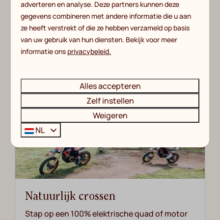
adverteren en analyse. Deze partners kunnen deze
Oldenzaal. Ontdek de sfeervolle binnenstad
gegevens combineren met andere informatie die u aan
met diverse winkelstraten & horeca.
ze heeft verstrekt of die ze hebben verzameld op basis
van uw gebruik van hun diensten. Bekijk voor meer
informatie ons
privacybeleid.
Meer
Alles accepteren
Zelf instellen
In de omgeving: 5km
Weigeren
NL
Natuurlijk crossen
Stap op een 100% elektrische quad of motor