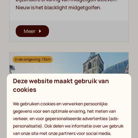
Nieuw is het blacklight midgetgolfen.
Meer
In de omgeving: 13km
Deze website maakt gebruik van
cookies
We gebruiken cookies en verwerken persoonlijke
gegevens voor een optimale ervaring, het meten van
verkeer, en voor gepersonaliseerde advertenties (ads-
Oldenzaal
personalisatie). Ook delen we informatie over uw gebruik
Al eeuwen bepaalt de prachtige St.
van onze site met onze partners voor social media,
Plechelmusbasiliek het gezicht van