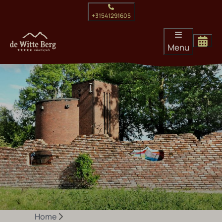
+31541291605
Menu
Home