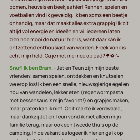
bomen, heuvels en beekjes hier! Rennen, spelen en
voetballen vind ik geweldig. Ik ben soms een beetje
onhandig, maar dat maakt alles extra grappig! Ik zit
altijd vol energie en ideeën en wil iedereen laten
zien hoe mooi de natuur hier is, want daar kan ik
ontzettend enthousiast van worden. Freek Vonk is
echt mijn held. Ga je met me mee op pad?🌳⚽🐾
Snuf! Ik ben Bram.
- Jet en Teun zijn mijn beste
vrienden: samen spelen, ontdekken en knutselen
we erop los! Ik ben een snelle, nieuwsgierige egel en
hou van wandelen, lekker eten (regenwormpasta
met bessensaus is mijn favoriet!) en grapjes maken,
maar praten kan ik niet. Ooit raakte ik verdwaald,
maar dankzij Jet en Teun vond ik niet alleen mijn
familie terug, maar ook een tweede thuis op de
camping. In de vakanties logeer ik hier en ga ik op