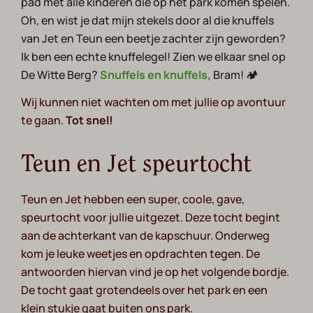
pad met alle kinderen die op het park komen spelen.
Oh, en wist je dat mijn stekels door al die knuffels
van Jet en Teun een beetje zachter zijn geworden?
Ik ben een echte knuffelegel! Zien we elkaar snel op
De Witte Berg?
Snuffels en knuffels,
Bram! 🏕️
Wij kunnen niet wachten om met jullie op avontuur
te gaan.
Tot snel!
Teun en Jet speurtocht
Teun en Jet hebben een super, coole, gave,
speurtocht voor jullie uitgezet. Deze tocht begint
aan de achterkant van de kapschuur. Onderweg
kom je leuke weetjes en opdrachten tegen. De
antwoorden hiervan vind je op het volgende bordje.
De tocht gaat grotendeels over het park en een
klein stukje gaat buiten ons park.