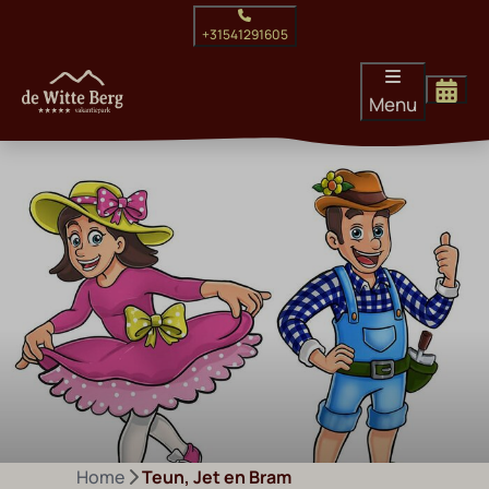
+31541291605
Menu
Home
Teun, Jet en Bram